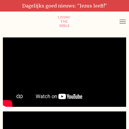
Dagelijks goed nieuws: ''Jezus leeft!''
Ga
direct
naar
de
hoofdinhoud