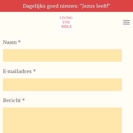
Dagelijks goed nieuws: ''Jezus leeft!''
Ga
direct
naar
de
hoofdinhoud
Naam *
E-mailadres *
Bericht *